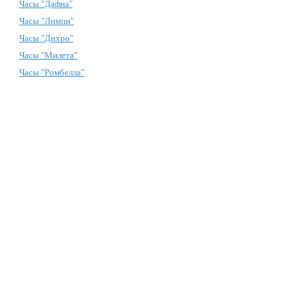
Часы "Дафна"
Часы "Лимпи"
Часы "Дихро"
Часы "Милета"
Часы "Ромбелла"